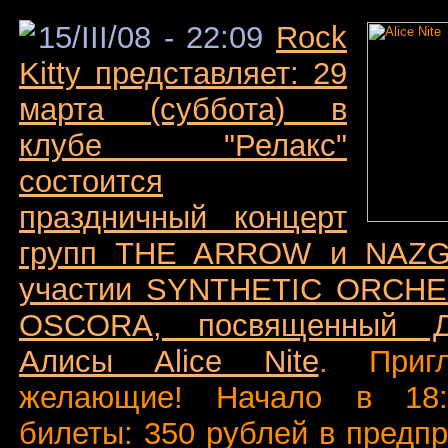
15/III/08 - 22:09
Rock
Kitty представляет: 29
марта (суббота) в
клубе "Релакc"
состоится
праздничный концерт
групп THE ARROW и NAZG
участии SYNTHETIC ORCHE
OSCORA, посвященный Д
Алисы Alice Nite
. Приг
желающие! Начало в 18
билеты: 350 рублей в предп