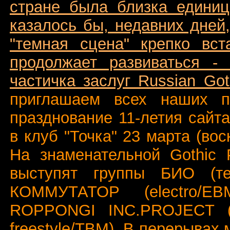
стране была близка единиц
казалось бы, недавних дней
"темная сцена" крепко вст
продолжает развиваться -
частичка заслуг Russian Goth
приглашаем всех наших п
празднование 11-летия сайт
в клуб "Точка" 23 марта (вос
На знаменательной Gothic P
выступят группы БИО (тех
КОММУТАТОР (electro/EBM
ROPPONGI INC.PROJECT (da
freestyle/TBM). В перерывах