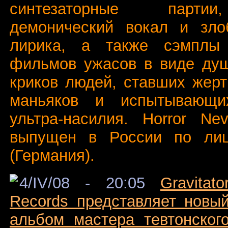
синтезаторные парти
демонический вокал и зло
лирика, а также сэмплы 
фильмов ужасов в виде ду
криков людей, ставших жер
маньяков и испытывающих
ультра-насилия. Horror Ne
выпущен в России по лиц
(Германия).
4/IV/08 - 20:05
Gravitato
Records представляет новы
альбом мастера тевтонског