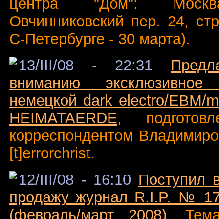
центра "Дом": Москв
Овчинниковский пер. 24, стр
С-Петербурге - 30 марта).
13/III/08 - 22:31
Предл
вниманию эксклюзивное
немецкой dark electro/EBM/m
HEIMATAERDE
, подготов
корреспондентом Владимиро
[t]errorchrist.
12/III/08 - 16:10
Поступил 
продажу журнал R.I.P. № 1
(февраль/март 2008)
. Тем