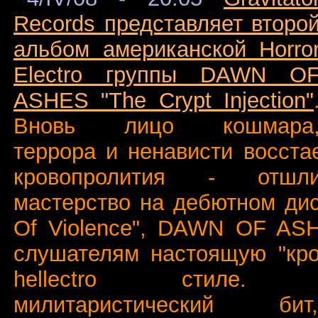
Records представляет второ
альбом американской Horro
Electro группы DAWN O
ASHES "The Crypt Injection"
Вновь лицо кошмара
террора и ненависти восста
кровопролития - отшл
мастерство на дебютном дис
Of Violence", DAWN OF ASH
слушателям настоящую "кро
hellectro стиле. Б
милитаристический б