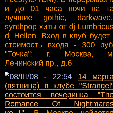
и до 01 часа ночи на та
лучшие gothic, darkwave,
synthpop хиты от dj Lumbricu
dj Hellen. Вход в клуб будет
стоимость входа - 300 руб
"Точка": г. Москва, м."
Ленинский пр., д.6.
08/III/08 - 22:54
14 март
(пятница) в клубе "Strangel
состоится вечеринка "Th
Romance Of Nightmare
vol.1"
. В Москве найдетс