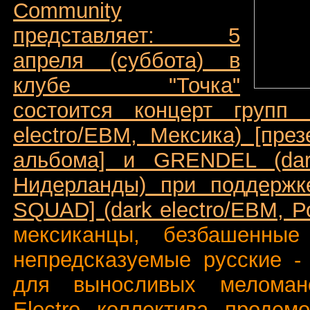
Community
представляет: 5
апреля (суббота) в
клубе "Точка"
состоится концерт групп
electro/EBM, Мексика) [пре
альбома] и GRENDEL (dark
Нидерланды) при поддержке
SQUAD] (dark electro/EBM, Р
мексиканцы, безбашенные
непредсказуемые русские -
для выносливых меломан
Electro коллектива продем