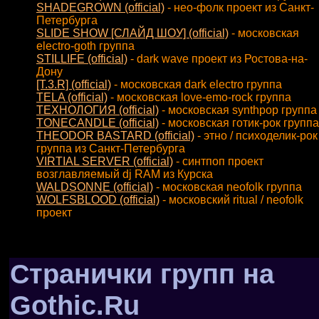
SHADEGROWN (official)
- нео-фолк проект из Санкт-
Петербурга
SLIDE SHOW [СЛАЙД ШОУ] (official)
- московская
electro-goth группа
STILLIFE (official)
- dark wave проект из Ростова-на-
Дону
[T.3.R] (official)
- московская dark electro группа
TELA (official)
- московская love-emo-rock группа
ТЕХНОЛОГИЯ (official)
- московская synthpop группа
TONECANDLE (official)
- московская готик-рок группа
THEODOR BASTARD (official)
- этно / психоделик-рок
группа из Санкт-Петербурга
VIRTIAL SERVER (official)
- синтпоп проект
возглавляемый dj RAM из Курска
WALDSONNE (official)
- московская neofolk группа
WOLFSBLOOD (official)
- московский ritual / neofolk
проект
Странички групп на
Gothic.Ru