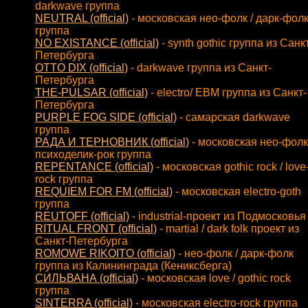
darkwave группа
NEUTRAL (official)
- московская нео-фолк / дарк-фол
группа
NO EXISTANCE (official)
- synth gothic группа из Санк
Петербурга
OTTO DIX (official)
- darkwave группа из Санкт-
Петербурга
THE-PULSAR (official)
- electro/ EBM группа из Санкт-
Петербурга
PURPLE FOG SIDE (official)
- самарская darkwave
группа
РАДА И ТЕРНОВНИК (official)
- московская нео-фолк
психоделик-рок группа
REPENTANCE (official)
- московская gothic rock / love
rock группа
REQUIEM FOR FM (official)
- московская electro-goth
группа
REUTOFF (official)
- industrial-проект из Подмосковья
RITUAL FRONT (official)
- martial / dark folk проект из
Санкт-Петербурга
ROMOWE RIKOITO (official)
- нео-фолк / дарк-фолк
группа из Калининграда (Кениксберга)
СИЛЬВАНА (official)
- московская love / gothic rock
группа
SINTERRA (official)
- московская electro-rock группа