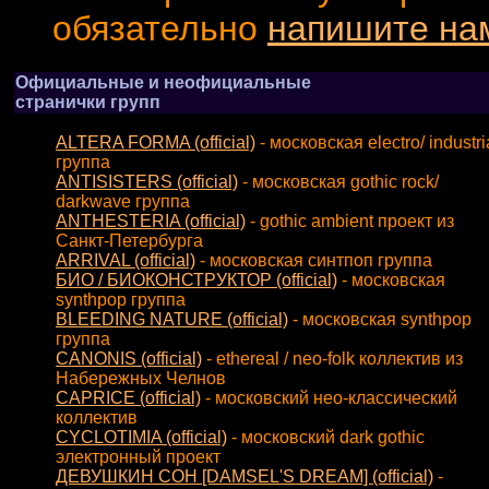
обязательно
напишите на
Официальные и неофициальные
странички групп
ALTERA FORMA (official)
- московская electro/ industri
группа
ANTISISTERS (official)
- московская gothic rock/
darkwave группа
ANTHESTERIA (official)
- gothic ambient проект из
Санкт-Петербурга
ARRIVAL (official)
- московская синтпоп группа
БИО / БИОКОНСТРУКТОР (official)
- московская
synthpop группа
BLEEDING NATURE (official)
- московская synthpop
группа
CANONIS (official)
- ethereal / neo-folk коллектив из
Набережных Челнов
CAPRICE (official)
- московский нео-классический
коллектив
CYCLOTIMIA (official)
- московский dark gothic
электронный проект
ДЕВУШКИН СОН [DAMSEL'S DREAM] (official)
-