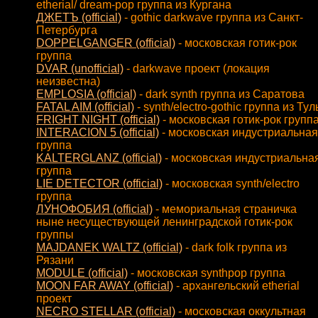
etherial/ dream-pop группа из Кургана
ДЖЕТЪ (official)
- gothic darkwave группа из Санкт-
Петербурга
DOPPELGANGER (official)
- московская готик-рок
группа
DVAR (unofficial)
- darkwave проект (локация
неизвестна)
EMPLOSIA (official)
- dark synth группа из Саратова
FATAL AIM (official)
- synth/electro-gothic группа из Ту
FRIGHT NIGHT (official)
- московская готик-рок групп
INTERACION 5 (official)
- московская индустриальная
группа
KALTERGLANZ (official)
- московская индустриальна
группа
LIE DETECTOR (official)
- московская synth/electro
группа
ЛУНОФОБИЯ (official)
- мемориальная страничка
ныне несуществующей ленинградской готик-рок
группы
MAJDANEK WALTZ (official)
- dark folk группа из
Рязани
MODULE (official)
- московская synthpop группа
MOON FAR AWAY (official)
- архангельский etherial
проект
NECRO STELLAR (official)
- московская оккультная