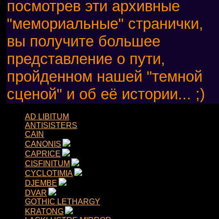
посмотрев эти архивные
"мемориальные" странички,
вы получите большее
представление о пути,
пройденном нашей "темной
сценой" и об её истории... ;)
AD LIBITUM
ANTISISTERS
CAIN
CANONIS
CAPRICE
CISFINITUM
CYCLOTIMIA
DJEMBE
DVAR
GOTHIC LETHARGY
KRATONG