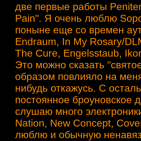
две первые работы Penitent
Pain". Я очень люблю Sop
поныне еще со времен ауте
Endraum, In My Rosary/DLM,
The Cure, Engelsstaub, Iko
Это можно сказать "свято
образом повлияло на меня, 
нибудь откажусь. С остал
постоянное броуновское д
слушаю много электроники,
Nation, New Concept, Coven
люблю и обычную ненавяз