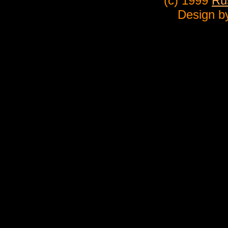
(c) 1999
Ru
Design b