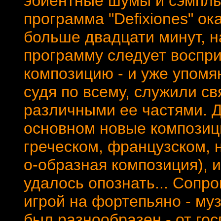
эбиентные шумы и сэмплы
программа "Defixiones" ок
больше двадцати минут, н
программу следует воспри
композицию - и уже упомя
судя по всему, служили 
различными ее частями. Д
основном новые композици
греческом, французском, 
о-образная композиция), и
удалось опознать... Сопр
игрой на фортепьяно - му
был разнообразен - от гос