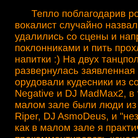
Тепло поблагодарив рос
вокалист случайно назвал 
удалились со сцены и нап
поклонниками и пить про
напитки :) На двух танцпо
развернулась заявленная 
орудовали кудесники из со
Negative и DJ MadMax2, в 
малом зале были люди из к
Riper, DJ AsmoDeus, и "не
как в малом зале я практи