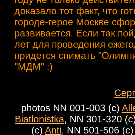
доказало тот факт, что го
городе-герое Москве сфо
развивается. Если так пой
лет для проведения ежего
придется снимать "Олимпий
"МДМ" :)
Сер
photos NN 001-003 (c)
All
Biatlonistka
, NN 301-320 (c
(c)
Anti
, NN 501-506 (c