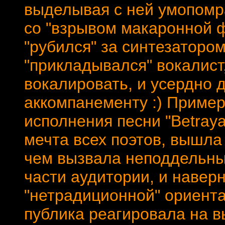
выделывая с ней умопомр
со "взрывом макаронной ф
"рубился" за синтезатором
"прикладывался" вокалист
вокалировать, и усердно 
аккомпанементу :) Пример
исполнения песни "Betray
мечта всех поэтов, вышла
чем вызвала неподдельны
части аудитории, и навер
"нетрадиционной" ориентац
публика реагировала на в