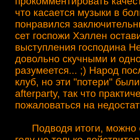
прокомментировать качест
что касается музыки в бо
понравился заключительны
сет госпожи Хэллен остав
выступления господина Не
довольно скучными и одноо
разумеется... ;) Народ по
клуб, но эти "потери" бы
afterparty, так что практи
пожаловаться на недостато
Подводя итоги, можно ск
году не только действите