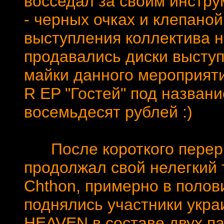
восседал за своим инстру
- черных очках и клепаной
выступления коллектива н
продавались диски высту
майки данного мероприяти
R EP "Гостей" под название
восемьдесят рублей :)
После короткого переры
продолжал свой нелегкий
Chthon, примерно в полов
поднялись участники укра
HEAVEN в составе двух п