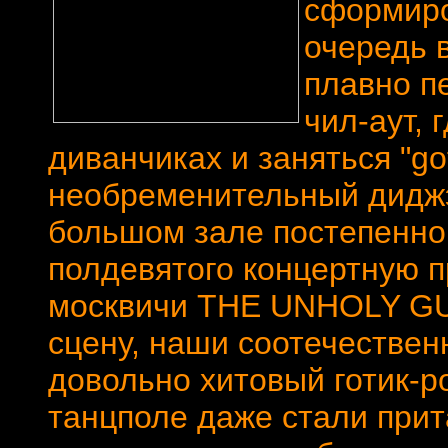
сформиро
очередь в
плавно п
чил-аут, 
диванчиках и заняться "got
необременительный диджэй
большом зале постепенно 
полдевятого концертную п
москвичи THE UNHOLY GU
сцену, наши соотечествен
довольно хитовый готик-р
танцполе даже стали прит