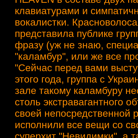
клавиатурами и симпатич
вокалистки. Красноволос
представила публике групп
фразу (уж не знаю, специ
"каламбур", или же все п
"Сейчас перед вами высту
этого года, группа с Украи
зале такому каламбуру не
столь экстравагантного о
своей непосредственной р
исполнили все вещи со св
суперхит "Невидимки", а 