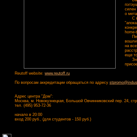
пэтэуш
силен 
о мет
С муз
"апока
конкре
home-t
Первы
вошли 
на вс
расстр
еще то
Знако
присо
Reutoff website:
www.reutoff.ru
По вопросам аккредитации обращаться по адресу
stpromo@indust
Адрес центра "Дом":
Москва, м. Новокузнецкая, Большой Овчинниковский пер. 24, стр
тел. (495) 953-72-36
начало в 20:00
вход 200 руб., (для студентов - 150 руб.)