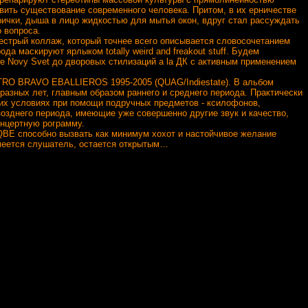
вить существование современного человека. Притом, в их ерничестве
рички, дыша в лицо жидкостью для мытья окон, вдруг стал рассуждать
 вопроса.
трый коллаж, который точнее всего описывается словосочетанием
а маскируют ярлыком totally weird and freakout stuff. Будем
хе Novy Svet до дворовых стилизаций a la ДК с активным применением
 BRAVO EBALLIEROS 1995-2005 (QUAG/Indiestate). В альбом
разных лет, главным образом раннего и среднего периода. Практически
их условиях при помощи подручных предметов - ксилофонов,
позднего периода, имеющие уже совершенно другие звук и качество,
онцертную рограмму.
QBE способно вызвать как минимум хохот и настойчивое желание
меется слушатель, остается открытым…