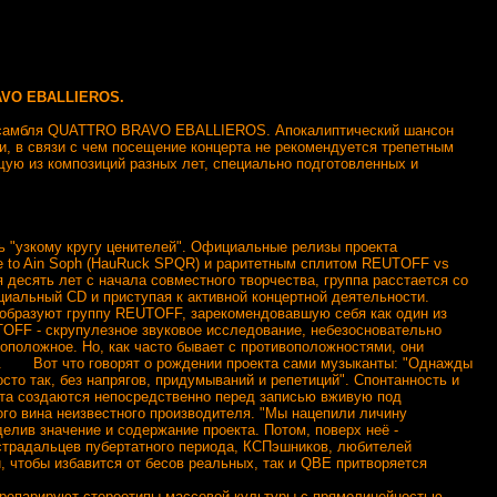
AVO EBALLIEROS.
- ансамбля QUATTRO BRAVO EBALLIEROS. Апокалиптический шансон
, в связи с чем посещение концерта не рекомендуется трепетным
щую из композиций разных лет, специально подготовленных и
зкому кругу ценителей". Официальные релизы проекта
e to Ain Soph (HauRuck SPQR) и раритетным сплитом REUTOFF vs
десять лет с начала совместного творчества, группа расстается со
циальный CD и приступая к активной концертной деятельности.
образуют группу REUTOFF, зарекомендовавшую себя как один из
TOFF - скрупулезное звуковое исследование, небезосновательно
оположное. Но, как часто бывает с противоположностями, они
и. Вот что говорят о рождении проекта сами музыканты: "Однажды
сто так, без напрягов, придумываний и репетиций". Спонтанность и
екта создаются непосредственно перед записью вживую под
ого вина неизвестного производителя. "Мы нацепили личину
ив значение и содержание проекта. Потом, поверх неё -
 страдальцев пубертатного периода, КСПэшников, любителей
 чтобы избавится от бесов реальных, так и QBE притворяется
препарируют стереотипы массовой культуры с прямолинейностью