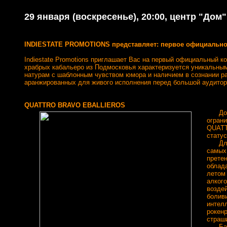
29 января (воскресенье), 20:00, центр "Дом"
INDIESTATE PROMOTIONS представляет: первое официальн
Indiestate Promotions приглашает Вас на первый официальны
храбрых кабальеро из Подмосковья характеризуется уникальным
натурам с шаблонным чувством юмора и наличием в сознании ра
аранжированных для живого исполнения перед большой аудитор
QUATTRO BRAVO EBALLIEROS
До не
огран
QUATTR
статус
Для п
самых 
прете
облад
летом 
алкого
воздей
болив
интел
рокен
страш
Балан