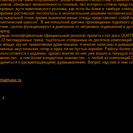
ников, обнажают безжизненность големов, без которого сложно предста
привкус жути мамлеевского розлива, как если бы бомж в тамбуре элект
афизике ростовской лесополосы и окончательном решении человеческого
ыкальной точки зрения вышеописанные этюды представляют собой пес
липтический шансон". В англоязычной критике произведения подобного род
тнее: группа функционирует в диапазоне от нетрезвых подвываний в ду
aping.
м полноформатным официальным релизом проекта стал диск QUATTRO
22 беспардонных трека, тщательно отобранные из десятков композиций 
ех вещах звучит примитивная драм-машина, и многие записаны в домашн
оенных акустических гитар и едва ли не пустых коробок. Работы более 
лько отовятся к изданию, однако многие из них уже вошли в текущую к
мство - а тем более концертное знакомство - с любой из композиций 
единиться к раскрепощающему дуракавалянию. Вопрос над кем и чем с
rialmusic.ru
. 4