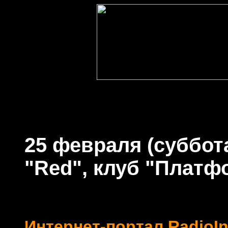
25 февраля (суббота)
"Red", клуб "Платф
Интернет-портал RadioIn