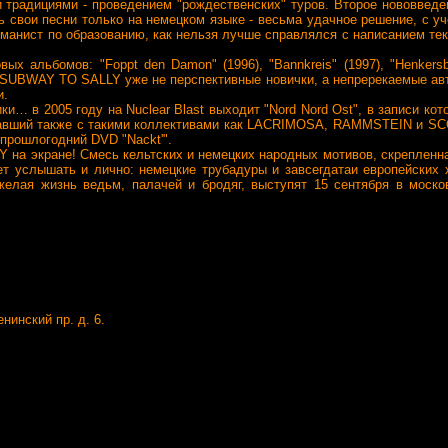
 традициями - проведением "рождественских" туров. Второе нововведе
 свои песни только на немецком языке - весьма удачное решение, с у
ерманист по образованию, как нельзя лучше справлялся с написанием те
альбомов: "Foppt den Damon" (1996), "Bannkreis" (1997), "Henkersbr
енту SUBWAY TO SALLY уже не перспективные новички, а непререкаемые ав
и.
в 2005 году на Nuclear Blast выходит "Nord Nord Ost", в записи кот
отавший также с такими коллективами как LACRIMOSA, RAMMSTEIN и S
прошлогодний DVD "Nackt'".
а экране! Смесь кельтских и немецких народных мотивов, скрепленн
т услышать и лично: немецкие трубадуры и завсегдатаи европейских х
елая жизнь ведьм, палачей и бродяг, выступят 15 сентября в моско
нинский пр. д. 6.