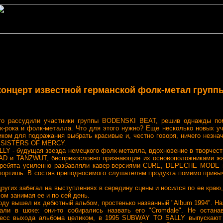
концерт известной германской фолк-метал груп
 рассудили участники группы BODENSKI BEAT, решив однажды пом
к-рока и фолк-металла. Что для этого нужно? Еще несколько новых уч
иком для подражания выбрать красивые и, честно говоря, ничего незн
и SISTERS OF MERCY.
- будущая звезда немецкого фолк-металла, вдохновение в творчеств
AD и TANZWUT, беспрекословно признающие их основоположниками жа
ок ребята усиленно разбавляли кавер-версиями CURE, DEPECHE MODE
спортишь. В состав преподносимого слушателям продукта помимо привы
гих забегал на выступлениях в середину сцены и носился по ее краю,
ом занимая ее и по сей день.
у вышел их дебютный альбом, простенько названный "Album 1994". На
али в шоке: они-то собирались назвать его "Cromdale". Не остана
оцесс выхода альбома целиком, в 1995 SUBWAY TO SALLY выпускаю