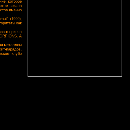
ние, которое
четом вокала
кстов именно
aut" (1999),
торитеты как
орого принял
CORPIONS. А
ая металлом
ит-парадов,
вском клубе