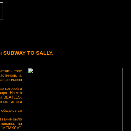
пы SUBWAY TO SALLY.
енять свое
астников, и,
ачащие имена
е которой и
нра. Но это
 и BEATLES,
чных гитар и
 общаясь со
звание было
вливаясь на
т "MCMXCV".