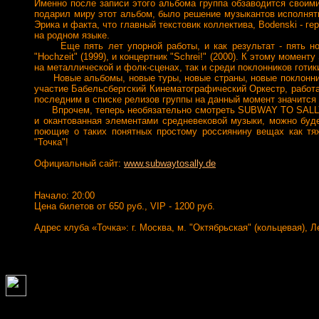
Именно после записи этого альбома группа обзаводится своими
подарил миру этот альбом, было решение музыкантов исполнять
Эрика и факта, что главный текстовик коллектива, Bodenski - г
на родном языке.
Еще пять лет упорной работы, и как результат - пять новых 
"Hochzeit" (1999), и концертник "Schrei!" (2000). К этому мом
на металлической и фолк-сценах, так и среди поклонников готик
Новые альбомы, новые туры, новые страны, новые поклонники… 
участие Бабельсбергский Кинематографический Оркестр, раб
последним в списке релизов группы на данный момент значится 
Впрочем, теперь необязательно смотреть SUBWAY TO SALLY н
и окантованная элементами средневековой музыки, можно буде
поющие о таких понятных простому россиянину вещах как тяж
"Точка"!
Официальный сайт:
www.subwaytosally.de
Начало: 20:00
Цена билетов от 650 руб., VIP - 1200 руб.
Адрес клуба «Точка»: г. Москва, м. "Октябрьская" (кольцевая), Ле