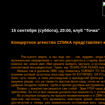
15 сентября (суббота), 20:00, клуб "Точка"
Концертное агенство СПИКА представляет 
Рок-н-ролл мертв, а мы еще нет… так, видимо, когда-то
музыкальное направление с чистого рок-н-ролла в сторону фол
конечно же, новое имя. Имя решили выбрать звучное, а источн
коллективов восьмидесятых. Таких, как TEARS FOR FEARS ил
Именно так в далеком 1990 году появилась SUBWAY TO SALLY 
влияние которой испытали впоследствии IN EXTREMO, SKYCL
было чуть позже, а пока шотландский и ирландский фолк-р
разумно решив, что уж таким-то маслом фолк-кашу точно не и
ударных входили скрипка, труба и прочие духовые инструменты.
Вопрос с вокалистом решился сам собой - Эрик FISH чаще дру
зрителями. За это и был наказан должностью вокалиста, с успех
Их успешные концерты не прошли незамеченными и в 1994 год
простым настолько, что музыканты некоторое время пребыв
достигнутом и теперь уже внимательно отслеживая весь пр